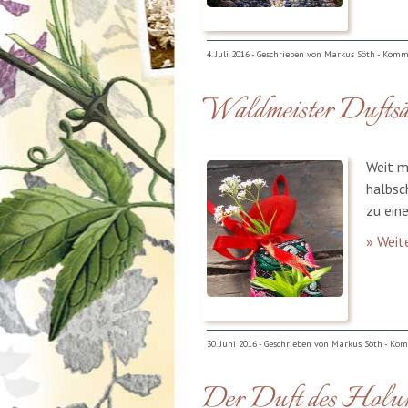
4. Juli 2016 - Geschrieben von Markus Söth -
Komme
Waldmeister Duftsä
Weit m
halbsc
zu ein
» Weite
30. Juni 2016 - Geschrieben von Markus Söth -
Kom
Der Duft des Holun