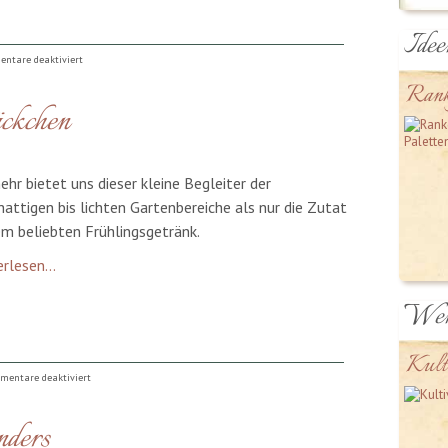
Idee
für
ntare deaktiviert
Gartenweg
Rank
ckchen
Mosaik
aus
Kieselsteinen
ehr bietet uns dieser kleine Begleiter der
hattigen bis lichten Gartenbereiche als nur die Zutat
em beliebten Frühlingsgetränk.
rlesen...
Wer
Kult
für
mentare deaktiviert
Waldmeister
ders
Duftsäckchen