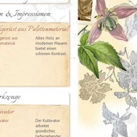
n & Impressionen
gerüst aus Palettenmaterial
Altes Holz an
modernen Mauern
bietet einen
schönen Kontrast.
kzeuge
ivator
Der Kultivator
arbeitet
gründlicher,
tiefergehender