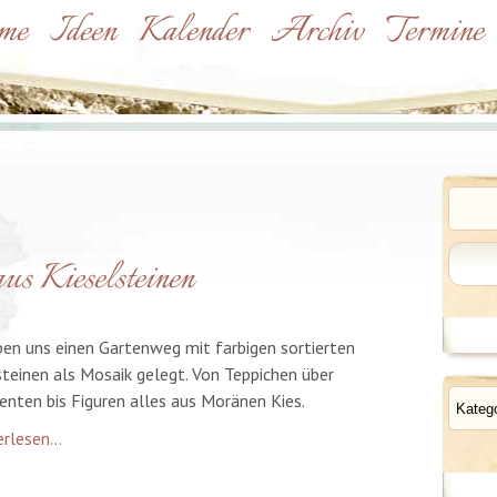
me
Ideen
Kalender
Archiv
Termine
s Kieselsteinen
ben uns einen Gartenweg mit farbigen sortierten
steinen als Mosaik gelegt. Von Teppichen über
Kateg
nten bis Figuren alles aus Moränen Kies.
rlesen...