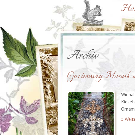
Ho
Archiv
Gartenweg Mosaik au
Wir ha
Kiesel
Orname
» Weite