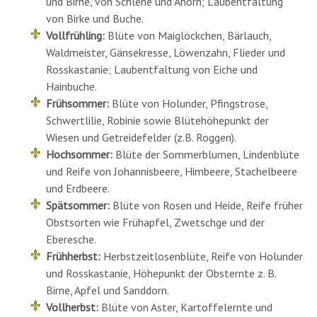
und Birne, von Schlehe und Ahorn; Laubentfaltung
von Birke und Buche.
Vollfrühling:
Blüte von Maiglöckchen, Bärlauch,
Waldmeister, Gänsekresse, Löwenzahn, Flieder und
Rosskastanie; Laubentfaltung von Eiche und
Hainbuche.
Frühsommer:
Blüte von Holunder, Pfingstrose,
Schwertlilie, Robinie sowie Blütehöhepunkt der
Wiesen und Getreidefelder (z.B. Roggen).
Hochsommer:
Blüte der Sommerblumen, Lindenblüte
und Reife von Johannisbeere, Himbeere, Stachelbeere
und Erdbeere.
Spätsommer:
Blüte von Rosen und Heide, Reife früher
Obstsorten wie Frühapfel, Zwetschge und der
Eberesche.
Frühherbst:
Herbstzeitlosenblüte, Reife von Holunder
und Rosskastanie, Höhepunkt der Obsternte z. B.
Birne, Apfel und Sanddorn.
Vollherbst:
Blüte von Aster, Kartoffelernte und