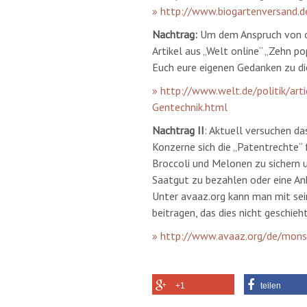
» http://www.biogartenversand.d
Nachtrag:
Um dem Anspruch von of
Artikel aus „Welt online“ „Zehn p
Euch eure eigenen Gedanken zu d
» http://www.welt.de/politik/ar
Gentechnik.html
Nachtrag II
: Aktuell versuchen 
Konzerne sich die „Patentrechte“ 
Broccoli und Melonen zu sichern u
Saatgut zu bezahlen oder eine Ankl
Unter avaaz.org kann man mit seine
beitragen, das dies nicht geschieht
» http://www.avaaz.org/de/mons
+1
teilen