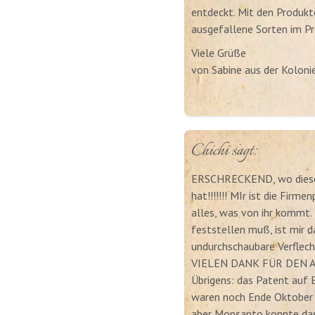
entdeckt. Mit den Produkte
ausgefallene Sorten im P
Viele Grüße
von Sabine aus der Kolon
Chichi sagt:
ERSCHRECKEND, wo diese M
hat!!!!!!! MIr ist die Firm
alles, was von ihr kommt. 
feststellen muß, ist mir d
undurchschaubare Verflech
VIELEN DANK FÜR DEN AR
Übrigens: das Patent auf 
waren noch Ende Oktober
aber Monsanto konnte das 