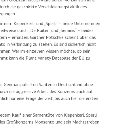
urch die geschickte Verschleierungstaktik des
egangen.
Firmen „Kiepenkerl“ und „Sperli“ – beide Unternehmen
ilweise durch „De Ruiter“ und „Seminis“ – beides
n – erhalten. Gärtner Pötschke scheint über das
in Verbindung zu stehen. Es sind sicherlich nicht
men. Wer im einzelnen wissen möchte, ob sein
t kann die Plant Variety Database der EU zu
ine Genmanipulierten Saaten in Deutschland ohne
urch die aggressive Arbeit des Konzerns auch auf
nlich nur eine Frage der Zeit, bis auch hier die ersten
 jedem Kauf einer Samentüte von Kiepenkerl, Sperli
t des Großkonzerns Monsanto und sein Machtstreben