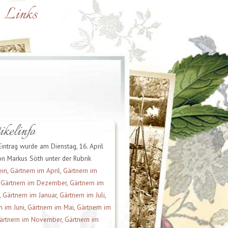
Links
kelinfo
Eintrag wurde am Dienstag, 16. April
n Markus Söth unter der Rubrik
ein
,
Gärtnern im April
,
Gärtnern im
,
Gärtnern im Dezember
,
Gärtnern im
,
Gärtnern im Januar
,
Gärtnern im Juli
,
n im Juni
,
Gärtnern im Mai
,
Gärtnern im
ärtnern im November
,
Gärtnern im