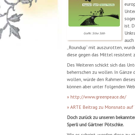
europ
Unte
sogen
ist. 
Unkra
Grafik: Silke Söth
auch 
„Roundup“ mit auszurotten, wurd
diese gegen das Mittel resistent
Des Weiteren schickt sich das Un
beherrschen zu wollen. In Gänze
wollen, würde den Rahmen dieses 
können aber unter folgenden Web
» http://www.greenpeace.de/
» ARTE Beitrag zu Monsnato auf
Doch zurück zu unseren bekannte
Sperli und Gärtner Pötschke.
Wie es scheint, werden diese zu 