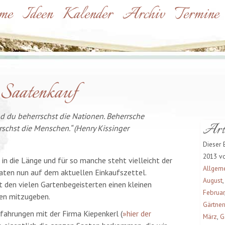
me
Ideen
Kalender
Archiv
Termine
 Saatenkauf
nd du beherrschst die Nationen. Beherrsche
Arti
schst die Menschen.“ (Henry Kissinger
Dieser 
2013 vo
 in die Länge und für so manche steht vielleicht der
Allgem
en nun auf dem aktuellen Einkaufszettel.
August
kt den vielen Gartenbegeisterten einen kleinen
Februar
en mitzugeben.
Gärtner
ahrungen mit der Firma Kiepenkerl (
»
hier der
März
,
G