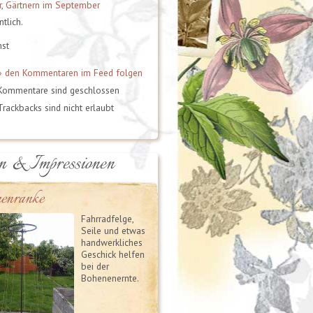
r
,
Gärtnern im September
tlich.
nst
» den Kommentaren im Feed folgen
Kommentare sind geschlossen
Trackbacks sind nicht erlaubt
n & Impressionen
enranke
Fahrradfelge,
Seile und etwas
handwerkliches
Geschick helfen
bei der
Bohenenernte.