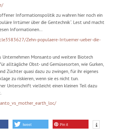
e/
fener Informationspolitik zu wahren hier noch ein
opuläre Irrtümer über die Gentechnik“. Lest und macht
iesen Informationen…
ticle3583627/Zehn-populaere-Irrtuemer-ueber-die-
das Unternehmen Monsanto und weitere Biotech
für alltägliche Obst- und Gemüsesorten, wie Gurken,
nd Züchter quasi dazu zu zwingen, für ihr eigenes
age zu riskieren, wenn sie es nicht tun.
r Unterschrift vielleicht einen kleinen Teil dazu
.
anto_vs_mother_earth_loc/
tweet
Pin it