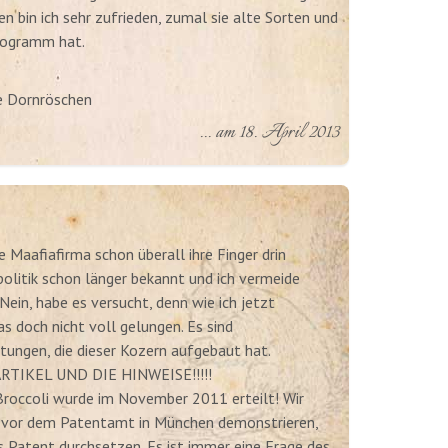
n bin ich sehr zufrieden, zumal sie alte Sorten und
rogramm hat.
ie Dornröschen
... am 18. April 2013
aafiafirma schon überall ihre Finger drin
enpolitik schon länger bekannt und ich vermeide
Nein, habe es versucht, denn wie ich jetzt
as doch nicht voll gelungen. Es sind
tungen, die dieser Kozern aufgebaut hat.
TIKEL UND DIE HINWEISE!!!!!
Broccoli wurde im November 2011 erteilt! Wir
 vor dem Patentamt in München demonstrieren,
Patent durchsetzen. Es ist immer eine Frage des