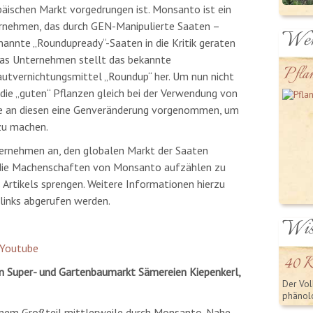
äischen Markt vorgedrungen ist. Monsanto ist ein
rnehmen, das durch GEN-Manipulierte Saaten –
Wer
annte „Roundupready“-Saaten in die Kritik geraten
Das Unternehmen stellt das bekannte
Pfla
utvernichtungsmittel „Roundup“ her. Um nun nicht
die „guten“ Pflanzen gleich bei der Verwendung von
e an diesen eine Genveränderung vorgenommen, um
 zu machen.
ternehmen an, den globalen Markt der Saaten
 die Machenschaften von Monsanto aufzählen zu
Artikels sprengen. Weitere Informationen hierzu
links abgerufen werden.
Wis
 Youtube
40 
n Super- und Gartenbaumarkt Sämereien Kiepenkerl,
Der Vol
phänolo
einem Großteil mittlerweile durch Monsanto-Nahe