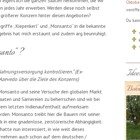
wo eigentlich die ganzen Saaten herkommen, die wir
Oktobe
n jedes Jahr erwerben. Werden diese noch selbst
veröffen
 größerer Konzern hinter diesen Angeboten?
Du kan
griffe „Kiepenkerl“ und „Monsanto“ in die bekannte
ebnis hat mich erstaunt und zudem arg beunruhigt.
anto“?
Idee
Nahrungsversorgung kontrollieren.“ (Ex-
Azevedo über die Ziele des Konzerns)
Bohn
Monsanto und seine Versuche den globalen Markt
aaten und Sämereien zu beherrschen sind wir bei
rem letzten Indienaufenthalt aufmerksam
den. Monsanto treibt hier die Bauern mit seiner
ik in eine gnadenlose, zerstörerische Abhängigkeit.
hatte nun interessiert, in wie weit dieses
rnehmen auch schon auf dem deutschen /