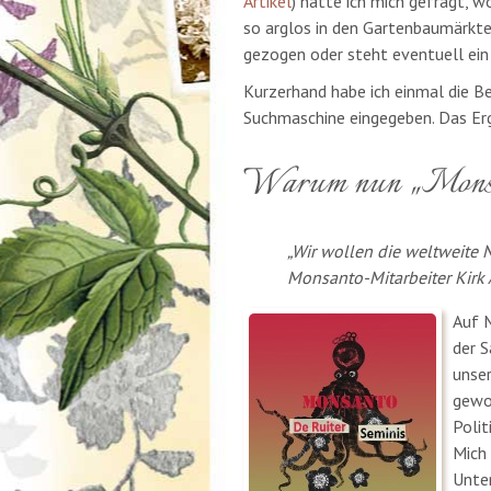
Artikel
) hatte ich mich gefragt, 
so arglos in den Gartenbaumärkte
gezogen oder steht eventuell ein
Kurzerhand habe ich einmal die Be
Suchmaschine eingegeben. Das Erg
Warum nun „Mons
„Wir wollen die weltweite 
Monsanto-Mitarbeiter Kirk 
Auf 
der S
unse
gewor
Polit
Mich 
Unte