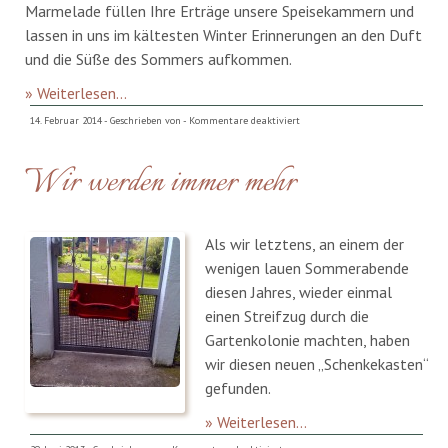
Marmelade füllen Ihre Erträge unsere Speisekammern und
lassen in uns im kältesten Winter Erinnerungen an den Duft
und die Süße des Sommers aufkommen.
» Weiterlesen...
für
14. Februar 2014 - Geschrieben von -
Kommentare deaktiviert
Lasst
Wir werden immer mehr
uns
einen
(alten)
Apfelbaum
Als wir letztens, an einem der
pflanzen
wenigen lauen Sommerabende
diesen Jahres, wieder einmal
einen Streifzug durch die
Gartenkolonie machten, haben
wir diesen neuen „Schenkekasten“
gefunden.
» Weiterlesen...