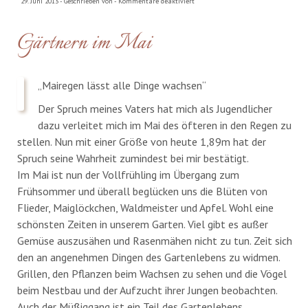
für
29. Juni 2013 - Geschrieben von -
Kommentare deaktiviert
Wir
Gärtnern im Mai
werden
immer
mehr
„Mairegen lässt alle Dinge wachsen“
Der Spruch meines Vaters hat mich als Jugendlicher
dazu verleitet mich im Mai des öfteren in den Regen zu
stellen. Nun mit einer Größe von heute 1,89m hat der
Spruch seine Wahrheit zumindest bei mir bestätigt.
Im Mai ist nun der Vollfrühling im Übergang zum
Frühsommer und überall beglücken uns die Blüten von
Flieder, Maiglöckchen, Waldmeister und Apfel. Wohl eine
schönsten Zeiten in unserem Garten. Viel gibt es außer
Gemüse auszusähen und Rasenmähen nicht zu tun. Zeit sich
den an angenehmen Dingen des Gartenlebens zu widmen.
Grillen, den Pflanzen beim Wachsen zu sehen und die Vögel
beim Nestbau und der Aufzucht ihrer Jungen beobachten.
Auch der Müßiggang ist ein Teil des Gartenlebens.